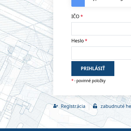
IČO
Heslo
PRIHLÁSIŤ
*
- povinné položky
Registrácia
zabudnuté he