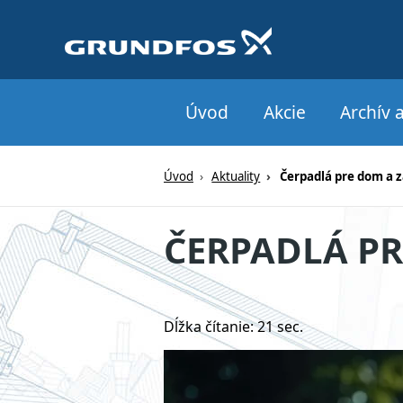
Webové
Úvod
Akcie
Archív a
stránky
na
Úvod
Aktuality
Čerpadlá pre dom a 
mieru
ČERPADLÁ PR
Dĺžka čítanie: 21 sec.