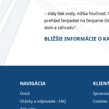
– stály tlak vody, nižšia hlučnos
prehľad čerpadiel na čerpanie či
dom a záhradu".
BLIŽŠIE INFORMÁCIE O 
NAVIGÁCIA
KLIENT
Úvod
Spracov
Otázky a odpovede - FAQ
Cookies