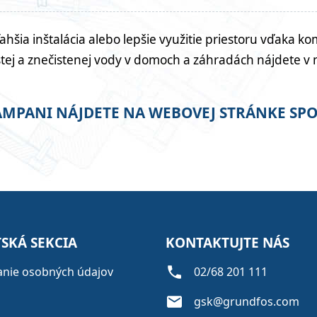
ť, ľahšia inštalácia alebo lepšie využitie priestoru vďa
stej a znečistenej vody v domoch a záhradách nájdete 
KAMPANI NÁJDETE NA WEBOVEJ STRÁNKE S
SKÁ SEKCIA
KONTAKTUJTE NÁS
anie osobných údajov
02/68 201 111
gsk@grundfos.com