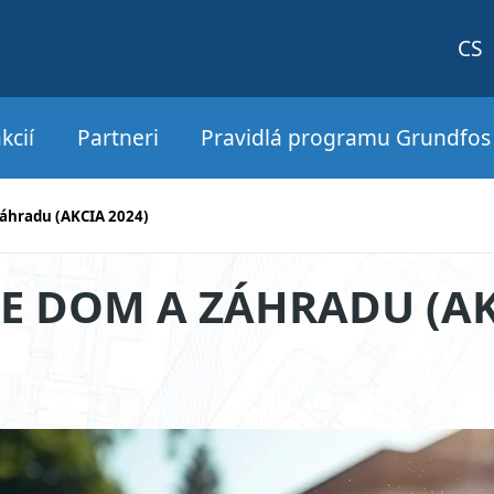
CS
kcií
Partneri
Pravidlá programu Grundfo
záhradu (AKCIA 2024)
E DOM A ZÁHRADU (AK