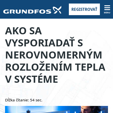
REGISTROVAŤ
MENU
Webové
AKO SA
stránky
na
VYSPORIADAŤ S
mieru
NEROVNOMERNÝM
ROZLOŽENÍM TEPLA
V SYSTÉME
Dĺžka čítanie: 54 sec.