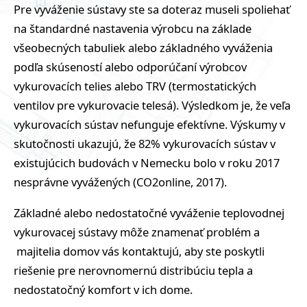
Pre vyváženie sústavy ste sa doteraz museli spoliehať
na štandardné nastavenia výrobcu na základe
všeobecných tabuliek alebo základného vyváženia
podľa skúseností alebo odporúčaní výrobcov
vykurovacích telies alebo TRV (termostatických
ventilov pre vykurovacie telesá). Výsledkom je, že veľa
vykurovacích sústav nefunguje efektívne. Výskumy v
skutočnosti ukazujú, že 82% vykurovacích sústav v
existujúcich budovách v Nemecku bolo v roku 2017
nesprávne vyvážených (CO2online, 2017).
Základné alebo nedostatočné vyváženie teplovodnej
vykurovacej sústavy môže znamenať problém a
majitelia domov vás kontaktujú, aby ste poskytli
riešenie pre nerovnomernú distribúciu tepla a
nedostatočný komfort v ich dome.